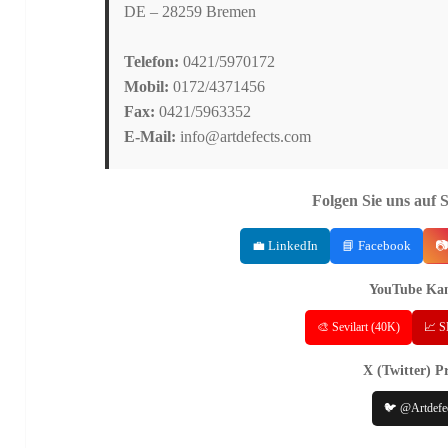
DE – 28259 Bremen
Telefon:
0421/5970172
Mobil:
0172/4371456
Fax:
0421/5963352
E-Mail:
info@artdefects.com
Folgen Sie uns auf 
💼 LinkedIn
📘 Facebook
📷
YouTube Kan
🎨 Sevilart (40K)
📈 S
X (Twitter) Pr
🐦 @Artdefe