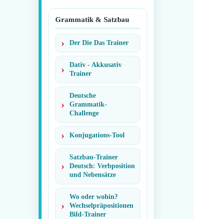
Grammatik & Satzbau
Der Die Das Trainer
Dativ - Akkusativ
Trainer
Deutsche
Grammatik-
Challenge
Konjugations-Tool
Satzbau-Trainer
Deutsch: Verbposition
und Nebensätze
Wo oder wohin?
Wechselpräpositionen
Bild-Trainer