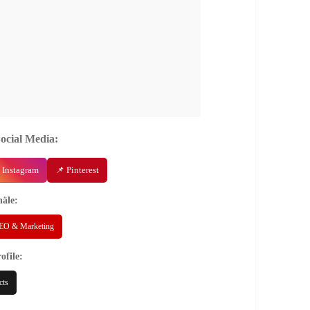
Social Media:
 Instagram
📌 Pinterest
äle:
EO & Marketing
ofile:
cts