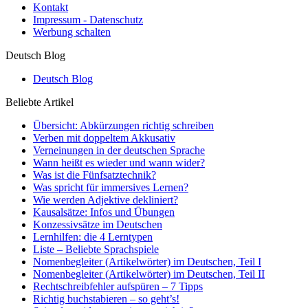
Kontakt
Impressum - Datenschutz
Werbung schalten
Deutsch Blog
Deutsch Blog
Beliebte Artikel
Übersicht: Abkürzungen richtig schreiben
Verben mit doppeltem Akkusativ
Verneinungen in der deutschen Sprache
Wann heißt es wieder und wann wider?
Was ist die Fünfsatztechnik?
Was spricht für immersives Lernen?
Wie werden Adjektive dekliniert?
Kausalsätze: Infos und Übungen
Konzessivsätze im Deutschen
Lernhilfen: die 4 Lerntypen
Liste – Beliebte Sprachspiele
Nomenbegleiter (Artikelwörter) im Deutschen, Teil I
Nomenbegleiter (Artikelwörter) im Deutschen, Teil II
Rechtschreibfehler aufspüren – 7 Tipps
Richtig buchstabieren – so geht’s!