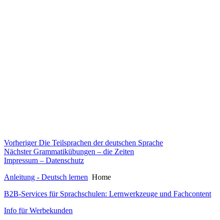
Beitragsnavigation
Vorheriger
Vorheriger
Die Teilsprachen der deutschen Sprache
Nächster
Beitrag:
Nächster
Grammatikübungen – die Zeiten
Beitrag:
Impressum – Datenschutz
Anleitung - Deutsch lernen
Home
B2B-Services für Sprachschulen: Lernwerkzeuge und Fachcontent
Info für Werbekunden