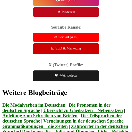
📌 Pinterest
YouTube Kanäle:
🎨 Sevilart (40K)
📈 SEO & Marketing
X (Twitter) Profile:
🐦 @Artdefects
Weitere Blogbeiträge
Die Modalverben im Deutschen
|
Die Pronomen in der
deutschen Sprache
|
Übersicht zu Gliedsätzen – Nebensätzen
|
Anleitung zum Schreiben von Briefen
|
Die Teilsprachen der
deutschen Sprache
|
Verneinungen in der deutschen Sprache
|
Grammatikübungen – die Zeiten
|
Zahlwörter in der deutschen
Sprache
|
Der Imperativ – Infos und Übungen
|
Liste – Beliebte