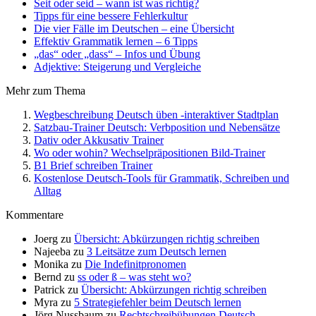
Seit oder seid – wann ist was richtig?
Tipps für eine bessere Fehlerkultur
Die vier Fälle im Deutschen – eine Übersicht
Effektiv Grammatik lernen – 6 Tipps
„das“ oder „dass“ – Infos und Übung
Adjektive: Steigerung und Vergleiche
Mehr zum Thema
Wegbeschreibung Deutsch üben -interaktiver Stadtplan
Satzbau-Trainer Deutsch: Verbposition und Nebensätze
Dativ oder Akkusativ Trainer
Wo oder wohin? Wechselpräpositionen Bild-Trainer
B1 Brief schreiben Trainer
Kostenlose Deutsch-Tools für Grammatik, Schreiben und
Alltag
Kommentare
Joerg
zu
Übersicht: Abkürzungen richtig schreiben
Najeeba
zu
3 Leitsätze zum Deutsch lernen
Monika
zu
Die Indefinitpronomen
Bernd
zu
ss oder ß – was steht wo?
Patrick
zu
Übersicht: Abkürzungen richtig schreiben
Myra
zu
5 Strategiefehler beim Deutsch lernen
Jörg Nussbaum
zu
Rechtschreibübungen Deutsch